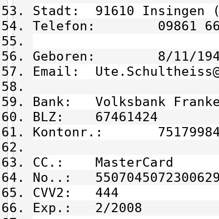
Stadt: 91610 Insingen 
Telefon: 09861 66 
Geboren: 8/11/194
Email: Ute.Schultheiss@
Bank: Volksbank Frank
BLZ: 67461424
Kontonr.: 75179984
CC.: MasterCard
No..: 550704507230062
CVV2: 444
Exp.: 2/2008