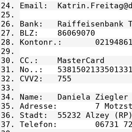
Email: Katrin.Freitag@d
Bank: Raiffeisenbank T
BLZ: 86069070
Kontonr.: 02194861
CC.: MasterCard
No..: 538150213350133
CVV2: 755
Name: Daniela Ziegler
Adresse: 7 Motzst
Stadt: 55232 Alzey (RP
Telefon: 06731 72 