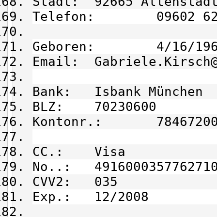
Stadt: 92665 Altenstad
Telefon: 09602 62 
Geboren: 4/16/196
Email: Gabriele.Kirsch@
Bank: Isbank München
BLZ: 70230600
Kontonr.: 78467200
CC.: Visa
No..: 491600035776271
CVV2: 035
Exp.: 12/2008