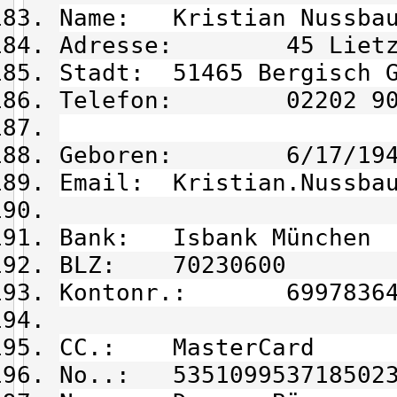
Name: Kristian Nussba
Adresse: 45 Lietzen
Stadt: 51465 Bergisch G
Telefon: 02202 90 
Geboren: 6/17/194
Email: Kristian.Nussbau
Bank: Isbank München
BLZ: 70230600
Kontonr.: 69978364
CC.: MasterCard
No..: 535109953718502