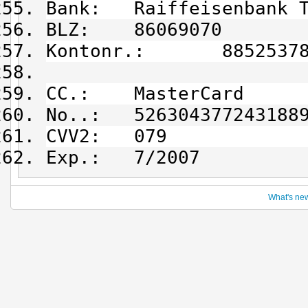
Bank: Raiffeisenbank T
BLZ: 86069070
Kontonr.: 88525378
CC.: MasterCard
No..: 526304377243188
CVV2: 079
Exp.: 7/2007
What's ne