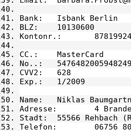
Email: Barbara.Probst@m
Bank: Isbank Berlin
BLZ: 10130600
Kontonr.: 87819924
CC.: MasterCard
No..: 547648200594824
CVV2: 628
Exp.: 1/2009
Name: Niklas Baumgart
Adresse: 4 Brandenb
Stadt: 55566 Rehbach (
Telefon: 06756 80 