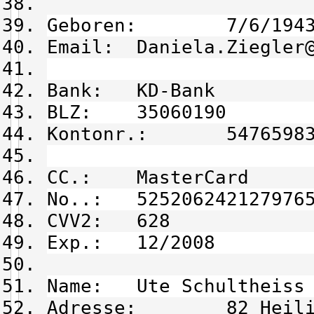
Geboren: 7/6/194
Email: Daniela.Ziegler@
Bank: KD-Bank
BLZ: 35060190
Kontonr.: 54765983
CC.: MasterCard
No..: 525206242127976
CVV2: 628
Exp.: 12/2008
Name: Ute Schultheiss
Adresse: 82 Heilige