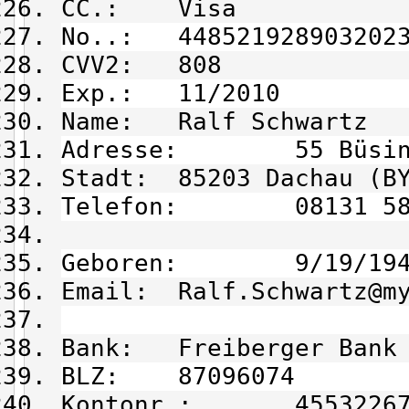
CC.: Visa
No..: 448521928903202
CVV2: 808
Exp.: 11/2010
Name: Ralf Schwartz
Adresse: 55 Büsing
Stadt: 85203 Dachau (B
Telefon: 08131 58 
Geboren: 9/19/194
Email: Ralf.Schwartz@my
Bank: Freiberger Bank
BLZ: 87096074
Kontonr.: 45532267