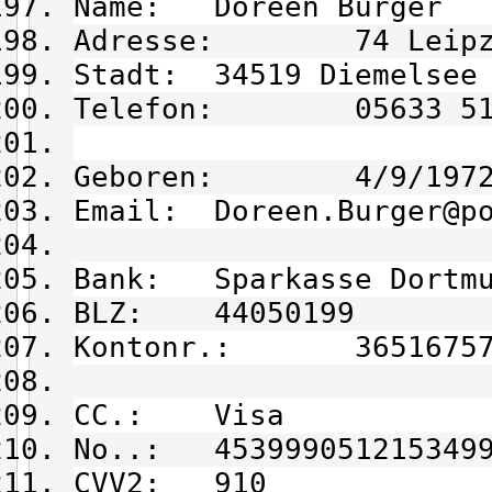
Name: Doreen Bürger
Adresse: 74 Leipzig
Stadt: 34519 Diemelsee
Telefon: 05633 51 
Geboren: 4/9/197
Email: Doreen.Burger@po
Bank: Sparkasse Dortm
BLZ: 44050199
Kontonr.: 36516757
CC.: Visa
No..: 453999051215349
CVV2: 910