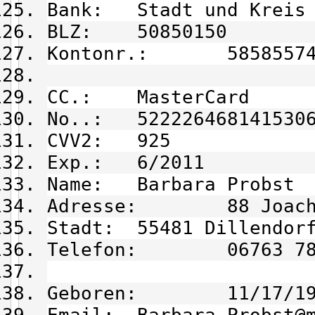
Bank: Stadt und Kreis 
BLZ: 50850150
Kontonr.: 58585574
CC.: MasterCard
No..: 522226468141530
CVV2: 925
Exp.: 6/2011
Name: Barbara Probst
Adresse: 88 Joachim
Stadt: 55481 Dillendor
Telefon: 06763 78 
Geboren: 11/17/19