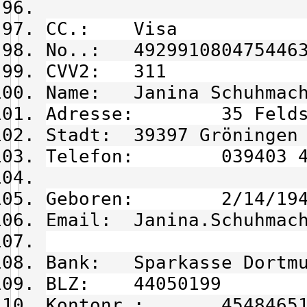
CC.: Visa
No..: 492991080475446
CVV2: 311
Name: Janina Schuhmac
Adresse: 35 Feldst
Stadt: 39397 Gröningen
Telefon: 039403 4
Geboren: 2/14/194
Email: Janina.Schuhmach
Bank: Sparkasse Dortm
BLZ: 44050199
Kontonr.: 45484651